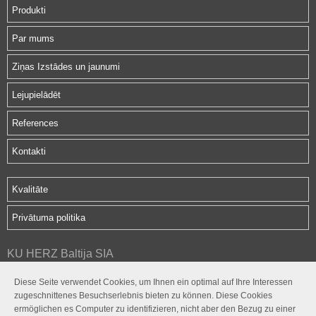
Produkti
Par mums
Ziņas Izstādes un jaunumi
Lejupielādēt
References
Kontakti
Kvalitāte
Privātuma politika
KU HERZ Baltija SIA
Hipokrāta iela 2d
Diese Seite verwendet Cookies, um Ihnen ein optimal auf Ihre Interessen
Rīga, LV-1079
zugeschnittenes Besuchserlebnis bieten zu können. Diese Cookies
herz@herz.lv
ermöglichen es Computer zu identifizieren, nicht aber den Bezug zu einer