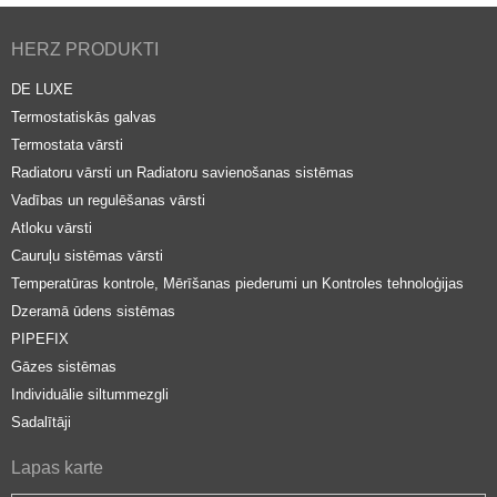
HERZ PRODUKTI
DE LUXE
Termostatiskās galvas
Termostata vārsti
Radiatoru vārsti un Radiatoru savienošanas sistēmas
Vadības un regulēšanas vārsti
Atloku vārsti
Cauruļu sistēmas vārsti
Temperatūras kontrole, Mērīšanas piederumi un Kontroles tehnoloģijas
Dzeramā ūdens sistēmas
PIPEFIX
Gāzes sistēmas
Individuālie siltummezgli
Sadalītāji
Lapas karte