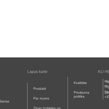
Lapas karte
KU HE
Hip
Kvalitāte
Rī
Produkti
he
Privātuma
politika
+3
Par mums
ošanas
Ziņas Izstādes un