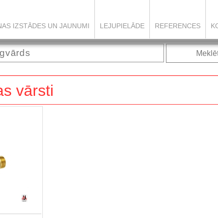
ŅAS IZSTĀDES UN JAUNUMI
LEJUPIELĀDE
REFERENCES
K
Meklē
s vārsti