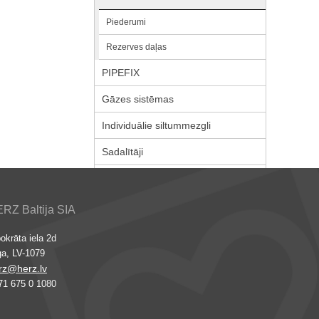
Piederumi
Rezerves daļas
PIPEFIX
Gāzes sistēmas
Individuālie siltummezgli
Sadalītāji
RZ Baltija SIA
okrāta iela 2d
ga, LV-1079
rz@herz.lv
71 675 0 1080