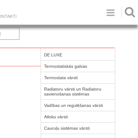

ONTAKTI
t
DE LUXE
Termostatiskās galvas
Termostata vārsti
Radiatoru vārsti un Radiatoru
savienošanas sistēmas
Vadības un regulēšanas vārsti
Atloku vārsti
Cauruļu sistēmas vārsti