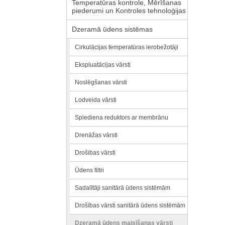
Temperatūras kontrole, Mērīšanas
piederumi un Kontroles tehnoloģijas
Dzeramā ūdens sistēmas
Cirkulācijas temperatūras ierobežotāji
Ekspluatācijas vārsti
Noslēgšanas vārsti
Lodveida vārsti
Spiediena reduktors ar membrānu
Drenāžas vārsti
Drošibas vārsti
Ūdens filtri
Sadalītāji sanitārā ūdens sistēmām
Drošības vārsti sanitārā ūdens sistēmām
Dzeramā ūdens maisīšanas vārsti