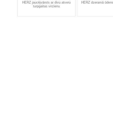
HERZ jaucējvārsts ar divu atveru
HERZ dzeramā ūdens 
turpgaitas virzienu