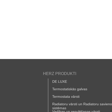
HERZ PRODUKTI
DE LUXE
Termostatiskās galvas
Termostata vārsti
Radiatoru vārsti un Radiatoru savien
sistēmas
Vadības un regulēšanas vārsti