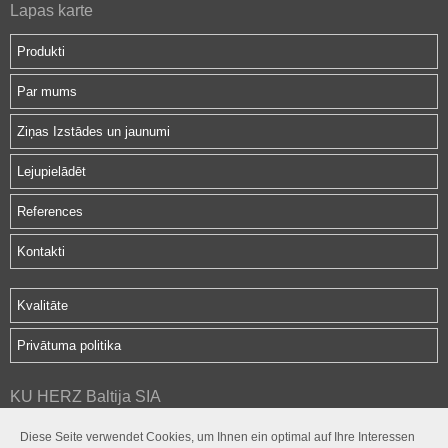
Lapas karte
Produkti
Par mums
Ziņas Izstādes un jaunumi
Lejupielādēt
References
Kontakti
Kvalitāte
Privātuma politika
KU HERZ Baltija SIA
Hipokrāta iela 2d
Diese Seite verwendet Cookies, um Ihnen ein optimal auf Ihre Interessen
Rīga, LV-1079