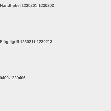
t Handhebel 1230201-1230203
Flügelgriff 1230211-1230213
30400-1230406