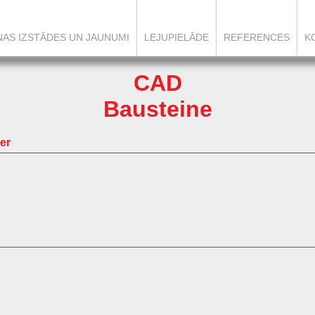
ŅAS IZSTĀDES UN JAUNUMI
LEJUPIELĀDE
REFERENCES
K
CAD
Bausteine
er