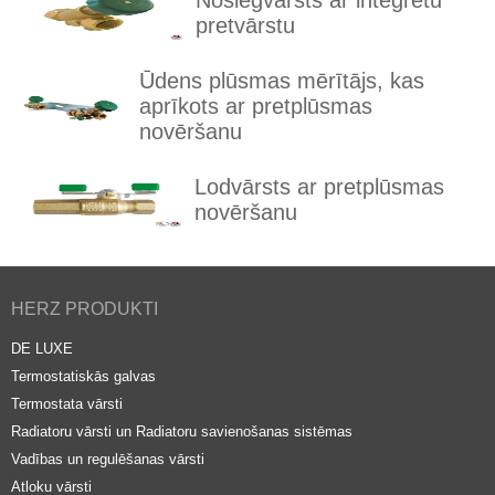
Noslēgvārsts ar integrētu
pretvārstu
Ūdens plūsmas mērītājs, kas
aprīkots ar pretplūsmas
novēršanu
Lodvārsts ar pretplūsmas
novēršanu
HERZ PRODUKTI
DE LUXE
Termostatiskās galvas
Termostata vārsti
Radiatoru vārsti un Radiatoru savienošanas sistēmas
Vadības un regulēšanas vārsti
Atloku vārsti