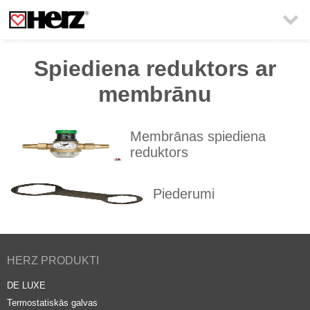

Spiediena reduktors ar
membrānu
Membrānas spiediena
reduktors
Piederumi
HERZ PRODUKTI
DE LUXE
Termostatiskās galvas