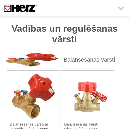

Vadības un regulēšanas
vārsti
Balansēšanas vārsti
Balansēšanas vārsti ar
Balansēšanas vārsti
integrētu mērdiafragmu
diferenciālā spiediena