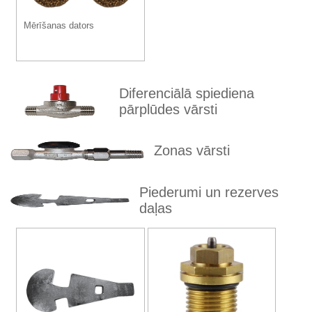
Mērīšanas dators
Diferenciālā spiediena
pārplūdes vārsti
Zonas vārsti
Piederumi un rezerves
daļas