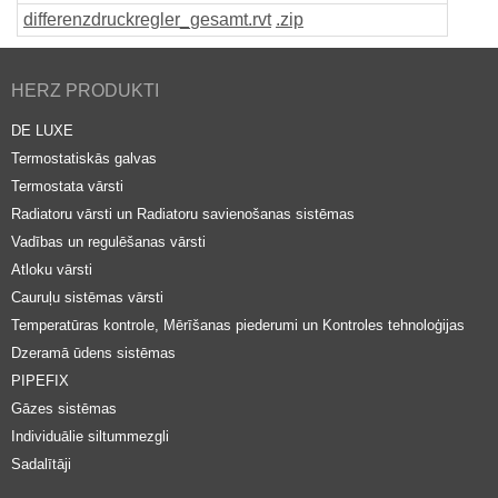
differenzdruckregler_gesamt
.rvt
.zip
HERZ PRODUKTI
DE LUXE
Termostatiskās galvas
Termostata vārsti
Radiatoru vārsti un Radiatoru savienošanas sistēmas
Vadības un regulēšanas vārsti
Atloku vārsti
Cauruļu sistēmas vārsti
Temperatūras kontrole, Mērīšanas piederumi un Kontroles tehnoloģijas
Dzeramā ūdens sistēmas
PIPEFIX
Gāzes sistēmas
Individuālie siltummezgli
Sadalītāji