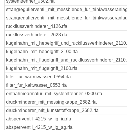
systemtrenner_0302.rfa
strangregulierventil_mit_messblende_fur_trinkwasseranla
strangregulierventil_mit_messblende_fur_trinkwasseranla
ruckflussverhinderer_4126.rfa
ruckflussverhinderer_2623.rfa
kugelhahn_mit_hebelgriff_und_ruckflussverhinderer_2110.r
kugelhahn_mit_hebelgriff_2100.rfa
kugelhahn_mit_flugelgriff_und_ruckflussverhinderer_2110.rf
kugelhahn_mit_flugelgriff_2100.rfa
filter_fur_warmwasser_0554.rfa
filter_fur_kaltwasser_0553.rfa
entnahmearmatur_mit_systemtrenner_0300.rfa
druckminderer_mit_messingkappe_2682.rfa
druckminderer_mit_kunststoffkappe_2682.rfa
absperrventil_4215_w_ig_ig.rfa
absperrventil_4215_w_ig_ag.rfa