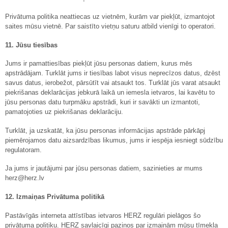
Privātuma politika neattiecas uz vietnēm, kurām var piekļūt, izmantojot
saites mūsu vietnē. Par saistīto vietņu saturu atbild vienīgi to operatori.
11. Jūsu tiesības
Jums ir pamattiesības piekļūt jūsu personas datiem, kurus mēs
apstrādājam. Turklāt jums ir tiesības labot visus neprecīzos datus, dzēst
savus datus, ierobežot, pārsūtīt vai atsaukt tos. Turklāt jūs varat atsaukt
piekrišanas deklarācijas jebkurā laikā un iemesla ietvaros, lai kavētu to
jūsu personas datu turpmāku apstrādi, kuri ir savākti un izmantoti,
pamatojoties uz piekrišanas deklarāciju.
Turklāt, ja uzskatāt, ka jūsu personas informācijas apstrāde pārkāpj
piemērojamos datu aizsardzības likumus, jums ir iespēja iesniegt sūdzību
regulatoram.
Ja jums ir jautājumi par jūsu personas datiem, sazinieties ar mums
herz@herz.lv
12. Izmaiņas Privātuma politikā
Pastāvīgās interneta attīstības ietvaros HERZ regulāri pielāgos šo
privātuma politiku. HERZ savlaicīgi paziņos par izmaiņām mūsu tīmekļa