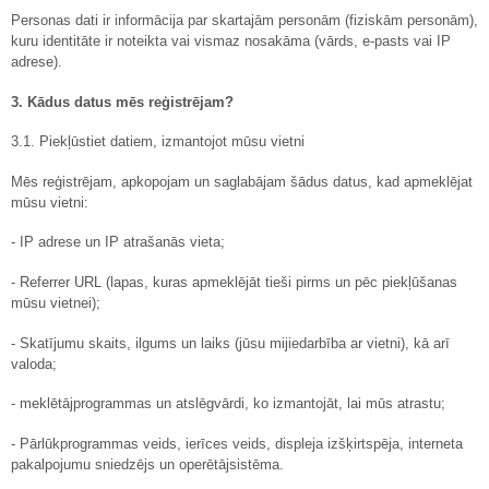
Personas dati ir informācija par skartajām personām (fiziskām personām),
kuru identitāte ir noteikta vai vismaz nosakāma (vārds, e-pasts vai IP
adrese).
3. Kādus datus mēs reģistrējam?
3.1. Piekļūstiet datiem, izmantojot mūsu vietni
Mēs reģistrējam, apkopojam un saglabājam šādus datus, kad apmeklējat
mūsu vietni:
- IP adrese un IP atrašanās vieta;
- Referrer URL (lapas, kuras apmeklējāt tieši pirms un pēc piekļūšanas
mūsu vietnei);
- Skatījumu skaits, ilgums un laiks (jūsu mijiedarbība ar vietni), kā arī
valoda;
- meklētājprogrammas un atslēgvārdi, ko izmantojāt, lai mūs atrastu;
- Pārlūkprogrammas veids, ierīces veids, displeja izšķirtspēja, interneta
pakalpojumu sniedzējs un operētājsistēma.