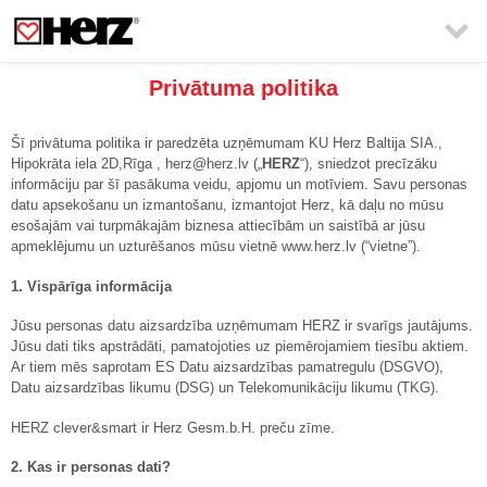

Privātuma politika
Šī privātuma politika ir paredzēta uzņēmumam KU Herz Baltija SIA.,
Hipokrāta iela 2D,Rīga , herz@herz.lv („
HERZ
“), sniedzot precīzāku
informāciju par šī pasākuma veidu, apjomu un motīviem. Savu personas
datu apsekošanu un izmantošanu, izmantojot Herz, kā daļu no mūsu
esošajām vai turpmākajām biznesa attiecībām un saistībā ar jūsu
apmeklējumu un uzturēšanos mūsu vietnē www.herz.lv (“vietne”).
1. Vispārīga informācija
Jūsu personas datu aizsardzība uzņēmumam HERZ ir svarīgs jautājums.
Jūsu dati tiks apstrādāti, pamatojoties uz piemērojamiem tiesību aktiem.
Ar tiem mēs saprotam ES Datu aizsardzības pamatregulu (DSGVO),
Datu aizsardzības likumu (DSG) un Telekomunikāciju likumu (TKG).
HERZ clever&smart ir Herz Gesm.b.H. preču zīme.
2. Kas ir personas dati?