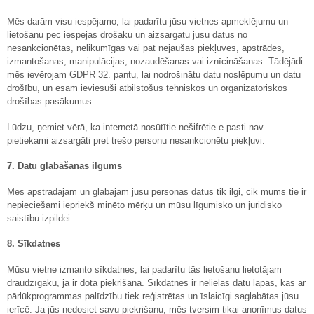
Mēs darām visu iespējamo, lai padarītu jūsu vietnes apmeklējumu un
lietošanu pēc iespējas drošāku un aizsargātu jūsu datus no
nesankcionētas, nelikumīgas vai pat nejaušas piekļuves, apstrādes,
izmantošanas, manipulācijas, nozaudēšanas vai iznīcināšanas. Tādējādi
mēs ievērojam GDPR 32. pantu, lai nodrošinātu datu noslēpumu un datu
drošību, un esam ieviesuši atbilstošus tehniskos un organizatoriskos
drošības pasākumus.
Lūdzu, ņemiet vērā, ka internetā nosūtītie nešifrētie e-pasti nav
pietiekami aizsargāti pret trešo personu nesankcionētu piekļuvi.
7. Datu glabāšanas ilgums
Mēs apstrādājam un glabājam jūsu personas datus tik ilgi, cik mums tie ir
nepieciešami iepriekš minēto mērķu un mūsu līgumisko un juridisko
saistību izpildei.
8. Sīkdatnes
Mūsu vietne izmanto sīkdatnes, lai padarītu tās lietošanu lietotājam
draudzīgāku, ja ir dota piekrišana. Sīkdatnes ir nelielas datu lapas, kas ar
pārlūkprogrammas palīdzību tiek reģistrētas un īslaicīgi saglabātas jūsu
ierīcē. Ja jūs nedosiet savu piekrišanu, mēs tversim tikai anonīmus datus