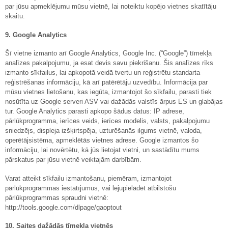
par jūsu apmeklējumu mūsu vietnē, lai noteiktu kopējo vietnes skatītāju
skaitu.
9. Google Analytics
Šī vietne izmanto arī Google Analytics, Google Inc. (“Google”) tīmekļa
analīzes pakalpojumu, ja esat devis savu piekrišanu. Šis analīzes rīks
izmanto sīkfailus, lai apkopotā veidā tvertu un reģistrētu standarta
reģistrēšanas informāciju, kā arī patērētāju uzvedību. Informācija par
mūsu vietnes lietošanu, kas iegūta, izmantojot šo sīkfailu, parasti tiek
nosūtīta uz Google serveri ASV vai dažādās valstīs ārpus ES un glabājas
tur. Google Analytics parasti apkopo šādus datus: IP adrese,
pārlūkprogramma, ierīces veids, ierīces modelis, valsts, pakalpojumu
sniedzējs, displeja izšķirtspēja, uzturēšanās ilgums vietnē, valoda,
operētājsistēma, apmeklētās vietnes adrese. Google izmantos šo
informāciju, lai novērtētu, kā jūs lietojat vietni, un sastādītu mums
pārskatus par jūsu vietnē veiktajām darbībām.
Varat atteikt sīkfailu izmantošanu, piemēram, izmantojot
pārlūkprogrammas iestatījumus, vai lejupielādēt atbilstošu
pārlūkprogrammas spraudni vietnē:
http://tools.google.com/dlpage/gaoptout
10. Saites dažādās tīmekļa vietnēs