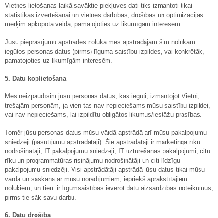
Vietnes lietošanas laikā savāktie piekļuves dati tiks izmantoti tikai
statistikas izvērtēšanai un vietnes darbības, drošības un optimizācijas
mērķim apkopotā veidā, pamatojoties uz likumīgām interesēm.
Jūsu pieprasījumu apstrādes nolūkā mēs apstrādājam šim nolūkam
iegūtos personas datus (pirms) līguma saistību izpildes, vai konkrētāk,
pamatojoties uz likumīgām interesēm.
5. Datu koplietošana
Mēs neizpaudīsim jūsu personas datus, kas iegūti, izmantojot Vietni,
trešajām personām, ja vien tas nav nepieciešams mūsu saistību izpildei,
vai nav nepieciešams, lai izpildītu obligātos likumus/iestāžu prasības.
Tomēr jūsu personas datus mūsu vārdā apstrādā arī mūsu pakalpojumu
sniedzēji (pasūtījumu apstrādātāji). Šie apstrādātāji ir mārketinga rīku
nodrošinātāji, IT pakalpojumu sniedzēji, IT uzturēšanas pakalpojumi, citu
rīku un programmatūras risinājumu nodrošinātāji un citi līdzīgu
pakalpojumu sniedzēji. Visi apstrādātāji apstrādā jūsu datus tikai mūsu
vārdā un saskaņā ar mūsu norādījumiem, iepriekš aprakstītajiem
nolūkiem, un tiem ir līgumsaistības ievērot datu aizsardzības noteikumus,
pirms tie sāk savu darbu.
6. Datu drošība