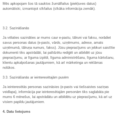
Mēs apkopojam šos tā sauktos žurnālfailus (piekļuves datus)
automātiski, izmantojot sīkfailus (sīkāka informācija zemāk).
3.2. Sazināšanās
Ja vēlaties sazināties ar mums caur e-pastu, tālruni vai faksu, norādiet
savus personas datus (e-pasts, vārds, uzņēmums, adrese, amats
uzņēmumā, tālruņa numurs, fakss). Jūsu pieprasījums un jebkuri saistītie
dokumenti tiks apstrādāti, lai palīdzētu rediģēt un atbildēt uz jūsu
pieprasījumu, ar līguma izpildi, līguma administrēšanu, līguma kārtošanu,
klientu apkalpošanas jautājumiem, kā arī mārketinga un reklāmas
nolūkos.
3.3. Sazināšanās ar ieinteresētajām pusēm
Ja ieinteresētās personas sazināsies (e-pasts vai tiešsaistes saziņas
veidlapa), informācija par ieinteresētajām personām tiks saglabāta pie
mums 6 mēnešus, lai apstrādātu un atbildētu uz pieprasījumu, kā arī uz
visiem papildu jautājumiem.
4. Datu lietojums