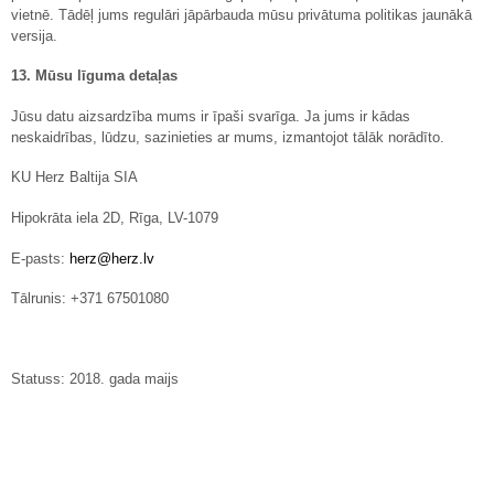
vietnē. Tādēļ jums regulāri jāpārbauda mūsu privātuma politikas jaunākā
versija.
13. Mūsu līguma detaļas
Jūsu datu aizsardzība mums ir īpaši svarīga. Ja jums ir kādas
neskaidrības, lūdzu, sazinieties ar mums, izmantojot tālāk norādīto.
KU Herz Baltija SIA
Hipokrāta iela 2D, Rīga, LV-1079
E-pasts:
herz@herz.lv
Tālrunis: +371 67501080
Statuss: 2018. gada maijs