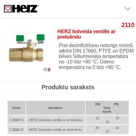

2110
HERZ lodveida ventilis ar
pretvārstu
Pret dezinficēšanu noturīgs misiņš,
atbilst DIN 17660, PTFE un EPDM
blīves Siltumnesēja temperatūra
no -10 līdz +90 °C. Ūdens
temperatūra no 0 līdz +90 °C.
Produktu saraksts
DN
PN
Kods
Apraksts
Vien.
iepak.
15
16
2
2110
01
HERZ lodveida ventilis ar pretvārstu
10
20
16
2
2110
02
HERZ lodveida ventilis ar pretvārstu
10