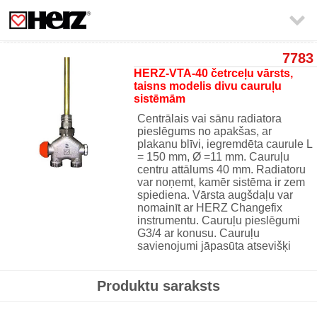

7783
HERZ-VTA-40 četrceļu vārsts,
taisns modelis divu cauruļu
sistēmām
Centrālais vai sānu radiatora
pieslēgums no apakšas, ar
plakanu blīvi, iegremdēta caurule L
= 150 mm, Ø =11 mm. Cauruļu
centru attālums 40 mm. Radiatoru
var noņemt, kamēr sistēma ir zem
spiediena. Vārsta augšdaļu var
nomainīt ar HERZ Changefix
instrumentu. Cauruļu pieslēgumi
G3/4 ar konusu. Cauruļu
savienojumi jāpasūta atsevišķi
Produktu saraksts