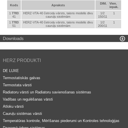
DIM.
Vien.
Kods
Apraksts
iepak.
1
7783
HERZ-VTA-40 četrceļu vārsts, taisns modelis divu
1/2
1
41
cauruļu sistēmām
150/11
1
7783
HERZ-VTA-40 četrceļu vārsts, taisns modelis divu
1/2
1
51
cauruļu sistēmām
200/11

Downloads
HERZ PRODUKTI
DE LUXE
Termostatiskās galvas
Termostata vārsti
Radiatoru vārsti un Radiatoru savienošanas sistēmas
Vadības un regulēšanas vārsti
Atloku vārsti
Cauruļu sistēmas vārsti
Temperatūras kontrole, Mērīšanas piederumi un Kontroles tehnoloģijas
Dzeramā ūdens sistēmas