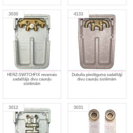
3030
4133
HERZ-SWITCHFIX reversais
Dubulta pieslēguma sadalītāji
sadalītājs divu cauruļu
divu cauruļu sistēmām
sistēmām
3012
3031