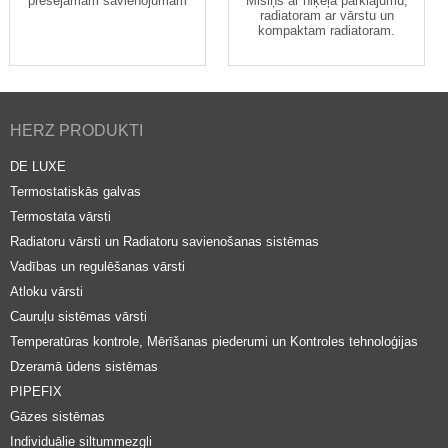
presējamam savienojumam
Misiņš ar niķeļa pārklājumu,
radiatoram ar vārstu un
kompaktam radiatoram.
HERZ PRODUKTI
DE LUXE
Termostatiskās galvas
Termostata vārsti
Radiatoru vārsti un Radiatoru savienošanas sistēmas
Vadības un regulēšanas vārsti
Atloku vārsti
Cauruļu sistēmas vārsti
Temperatūras kontrole, Mērīšanas piederumi un Kontroles tehnoloģijas
Dzeramā ūdens sistēmas
PIPEFIX
Gāzes sistēmas
Individuālie siltummezgli