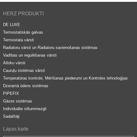
HERZ PRODUKTI
DE LUXE
Termostatiskās galvas
Termostata vārsti
Radiatoru vārsti un Radiatoru savienošanas sistēmas
Vadības un regulēšanas vārsti
Atloku vārsti
Cauruļu sistēmas vārsti
Temperatūras kontrole, Mērīšanas piederumi un Kontroles tehnoloģijas
Dzeramā ūdens sistēmas
PIPEFIX
Gāzes sistēmas
Individuālie siltummezgli
Sadalītāji
Lapas karte