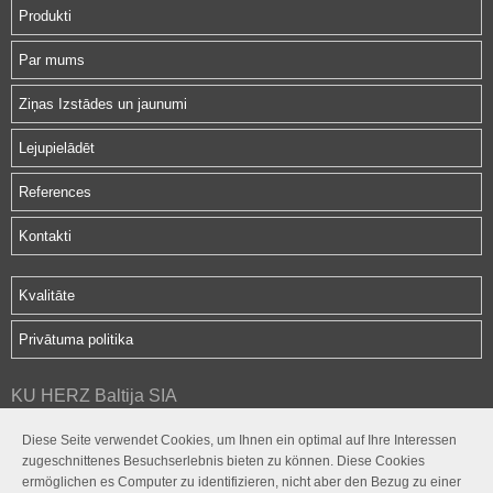
Produkti
Par mums
Ziņas Izstādes un jaunumi
Lejupielādēt
References
Kontakti
Kvalitāte
Privātuma politika
KU HERZ Baltija SIA
Hipokrāta iela 2d
Diese Seite verwendet Cookies, um Ihnen ein optimal auf Ihre Interessen
Rīga, LV-1079
zugeschnittenes Besuchserlebnis bieten zu können. Diese Cookies
herz@herz.lv
ermöglichen es Computer zu identifizieren, nicht aber den Bezug zu einer