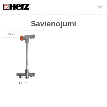

Savienojumi
7650
HERZ “S”