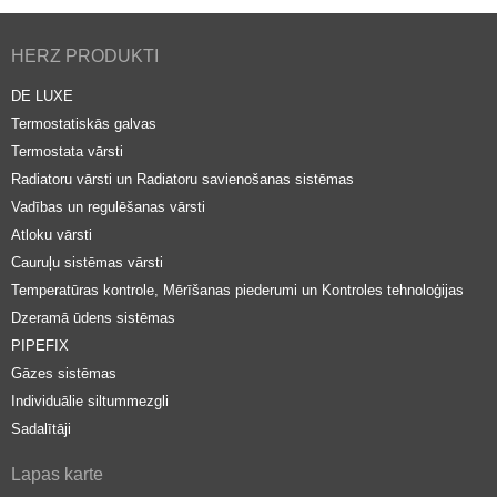
HERZ PRODUKTI
DE LUXE
Termostatiskās galvas
Termostata vārsti
Radiatoru vārsti un Radiatoru savienošanas sistēmas
Vadības un regulēšanas vārsti
Atloku vārsti
Cauruļu sistēmas vārsti
Temperatūras kontrole, Mērīšanas piederumi un Kontroles tehnoloģijas
Dzeramā ūdens sistēmas
PIPEFIX
Gāzes sistēmas
Individuālie siltummezgli
Sadalītāji
Lapas karte