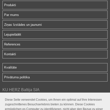
Produkti
Par mums
Ziņas Izstādes un jaunumi
Lejupielādēt
References
Kontakti
Kvalitāte
Privātuma politika
KU HERZ Baltija SIA
Hipokrāta iela 2d
Diese Seite verwendet Cookies, um Ihnen ein optimal auf Ihre Interessen
Rīga, LV-1079
zugeschnittenes Besuchserlebnis bieten zu können. Diese Cookies
herz@herz.lv
ermöglichen es Computer zu identifizieren, nicht aber den Bezug zu einer