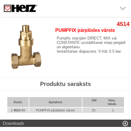

4514
PUMPFIX pārplūdes vārsts
Pumpfix stacijām DIRECT, MIX vai
CONSTANTE uzstādīšanai starp piegādi
un atgriešanu.
Iestatīšanas diapazons: 0 līdz 0.5 bar.
Produktu saraksts
DN
Vien.
Kods
Apraksts
iepak.
1
4514
99
PUMPFIX pārplūdes vārsts
20
1

Downloads