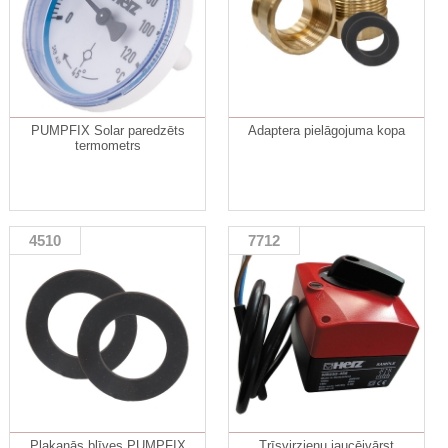
PUMPFIX Solar paredzēts
Adaptera pielāgojuma kopa
termometrs
4510
7712
Plakanās blīves PUMPFIX
Trīsvirzienu jaucējvārst