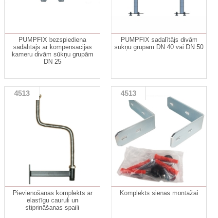
PUMPFIX bezspiediena
PUMPFIX sadalītājs divām
sadalītājs ar kompensācijas
sūkņu grupām DN 40 vai DN 50
kameru divām sūkņu grupām
DN 25
4513
4513
Pievienošanas komplekts ar
Komplekts sienas montāžai
elastīgu cauruli un
stiprināšanas spaili