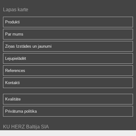
Lapas karte
Produkti
Par mums
Ziņas Izstādes un jaunumi
Lejupielādēt
References
Kontakti
Kvalitāte
Privātuma politika
KU HERZ Baltija SIA
Hipokrāta iela 2d