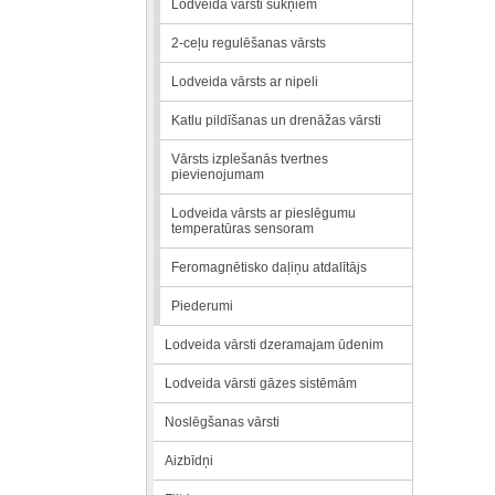
Lodveida vārsti sūkņiem
2-ceļu regulēšanas vārsts
Lodveida vārsts ar nipeli
Katlu pildīšanas un drenāžas vārsti
Vārsts izplešanās tvertnes
pievienojumam
Lodveida vārsts ar pieslēgumu
temperatūras sensoram
Feromagnētisko daļiņu atdalītājs
Piederumi
Lodveida vārsti dzeramajam ūdenim
Lodveida vārsti gāzes sistēmām
Noslēgšanas vārsti
Aizbīdņi