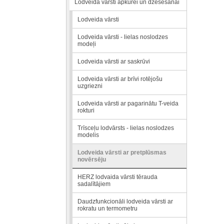
Lodveida vārsti apkurei un dzesēšanai
Lodveida vārsti
Lodveida vārsti - lielas noslodzes
modeļi
Lodveida vārsti ar saskrūvi
Lodveida vārsti ar brīvi rotējošu
uzgriezni
Lodveida vārsti ar pagarinātu T-veida
rokturi
Trīsceļu lodvārsts - lielas noslodzes
modelis
Lodveida vārsti ar pretplūsmas
novērsēju
HERZ lodvaida vārsti tērauda
sadalītājiem
Daudzfunkcionāli lodveida vārsti ar
rokratu un termometru