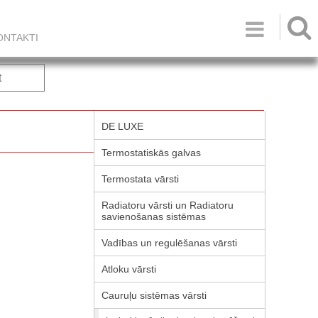

ONTAKTI
t
DE LUXE
Termostatiskās galvas
Termostata vārsti
Radiatoru vārsti un Radiatoru
savienošanas sistēmas
Vadības un regulēšanas vārsti
Atloku vārsti
Cauruļu sistēmas vārsti