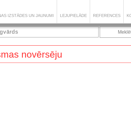
ŅAS IZSTĀDES UN JAUNUMI
LEJUPIELĀDE
REFERENCES
K
Meklē
ūsmas novērsēju