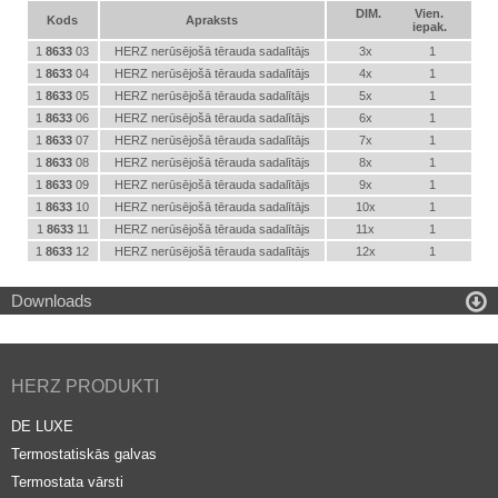
DIM.
Vien.
Kods
Apraksts
iepak.
1
8633
03
HERZ nerūsējošā tērauda sadalītājs
3x
1
1
8633
04
HERZ nerūsējošā tērauda sadalītājs
4x
1
1
8633
05
HERZ nerūsējošā tērauda sadalītājs
5x
1
1
8633
06
HERZ nerūsējošā tērauda sadalītājs
6x
1
1
8633
07
HERZ nerūsējošā tērauda sadalītājs
7x
1
1
8633
08
HERZ nerūsējošā tērauda sadalītājs
8x
1
1
8633
09
HERZ nerūsējošā tērauda sadalītājs
9x
1
1
8633
10
HERZ nerūsējošā tērauda sadalītājs
10x
1
1
8633
11
HERZ nerūsējošā tērauda sadalītājs
11x
1
1
8633
12
HERZ nerūsējošā tērauda sadalītājs
12x
1

Downloads
HERZ PRODUKTI
DE LUXE
Termostatiskās galvas
Termostata vārsti