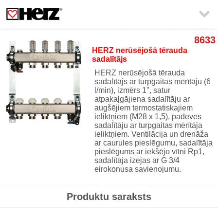

8633
HERZ nerūsējošā tērauda
sadalītājs
HERZ nerūsējošā tērauda
sadalītājs ar turpgaitas mērītāju (6
l/min), izmērs 1", satur
atpakaļgājiena sadalītāju ar
augšējiem termostatiskajiem
ieliktņiem (M28 x 1,5), padeves
sadalītāju ar turpgaitas mērītāja
ieliktņiem. Ventilācija un drenāža
ar caurules pieslēgumu, sadalītāja
pieslēgums ar iekšējo vītni Rp1,
sadalītāja izejas ar G 3/4
eirokonusa savienojumu.
Produktu saraksts