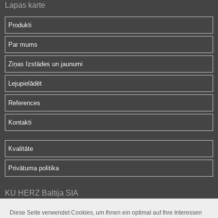
Lapas karte
Produkti
Par mums
Ziņas Izstādes un jaunumi
Lejupielādēt
References
Kontakti
Kvalitāte
Privātuma politika
KU HERZ Baltija SIA
Hipokrāta iela 2d
Diese Seite verwendet Cookies, um Ihnen ein optimal auf Ihre Interessen
Rīga, LV-1079