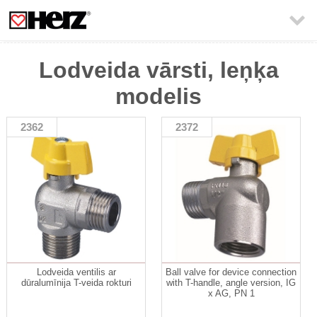

Lodveida vārsti, leņķa
modelis
2362
2372
Lodveida ventilis ar
Ball valve for device connection
dūralumīnija T-veida rokturi
with T-handle, angle version, IG
x AG, PN 1