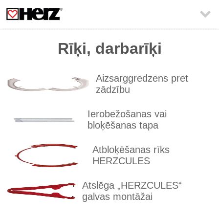

Rīķi, darbarīķi
Aizsarggredzens pret
zādzību
Ierobežošanas vai
bloķēšanas tapa
Atbloķēšanas rīks
HERZCULES
Atslēga „HERZCULES“
galvas montāžai