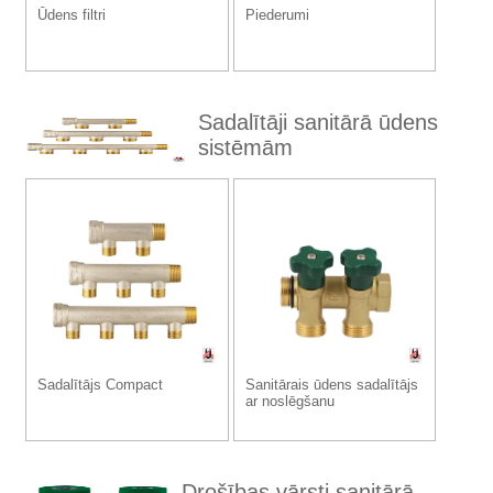
Ūdens filtri
Piederumi
Sadalītāji sanitārā ūdens
sistēmām
Sadalītājs Compact
Sanitārais ūdens sadalītājs
ar noslēgšanu
Drošības vārsti sanitārā