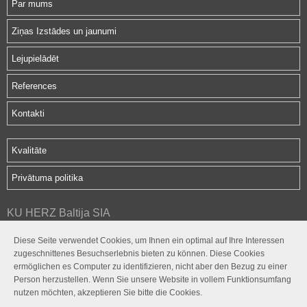
Par mums
Ziņas Izstādes un jaunumi
Lejupielādēt
References
Kontakti
Kvalitāte
Privātuma politika
KU HERZ Baltija SIA
Hipokrāta iela 2d
Diese Seite verwendet Cookies, um Ihnen ein optimal auf Ihre Interessen
Rīga, LV-1079
zugeschnittenes Besuchserlebnis bieten zu können. Diese Cookies
herz@herz.lv
ermöglichen es Computer zu identifizieren, nicht aber den Bezug zu einer
+371 675 0 1080
Person herzustellen. Wenn Sie unsere Website in vollem Funktionsumfang
nutzen möchten, akzeptieren Sie bitte die Cookies.



