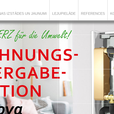
ŅAS IZSTĀDES UN JAUNUMI
LEJUPIELĀDE
REFERENCES
K