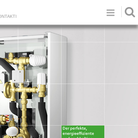

ONTAKTI