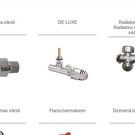
a vārsti
DE LUXE
Radiator
Radiatoru
sis
mas vārsti
Flanscharmaturen
Dzeramā ū