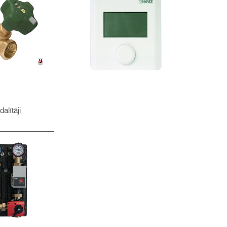
alītāji