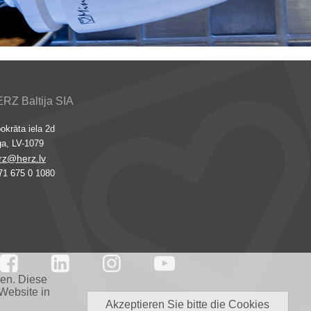
RZ Baltija SIA
okrāta iela 2d
ga, LV-1079
rz@herz.lv
71 675 0 1080




nen. Diese
Website in
Akzeptieren Sie bitte die Cookies