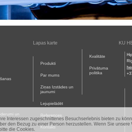
Lapas karte
KU HE
Hip
Kvalitāte
Rī
Produkti
he
Privātuma
politika
+3
Par mums
ošanas
Ziņas Izstādes un
jaunumi
Lejupielādēt
ederumi un
References
Ihre Interessen zugeschnittenes Besuchserlebnis bieten zu kön
aber den Bezug zu einer Person herzustellen. Wenn Sie unsere 
Kontakti
itte die Cookies.