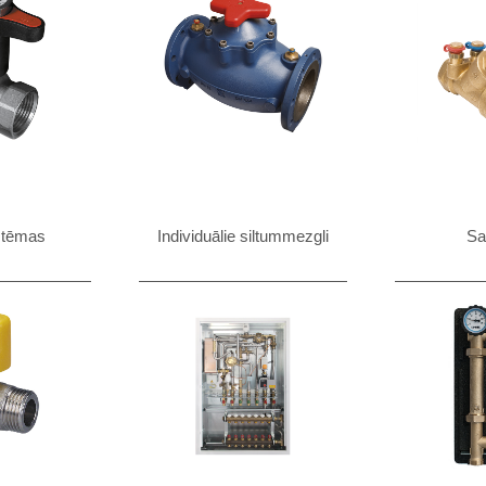
stēmas
Individuālie siltummezgli
Sad