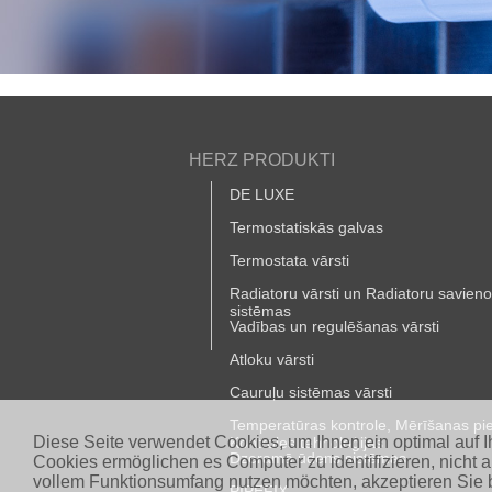
HERZ PRODUKTI
DE LUXE
Termostatiskās galvas
Termostata vārsti
Radiatoru vārsti un Radiatoru savien
sistēmas
Vadības un regulēšanas vārsti
Atloku vārsti
Cauruļu sistēmas vārsti
Temperatūras kontrole, Mērīšanas pi
Diese Seite verwendet Cookies, um Ihnen ein optimal auf 
Kontroles tehnoloģijas
Dzeramā ūdens sistēmas
Cookies ermöglichen es Computer zu identifizieren, nicht 
vollem Funktionsumfang nutzen möchten, akzeptieren Sie b
PIPEFIX