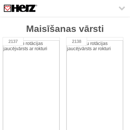

Maisīšanas vārsti
2137
2138