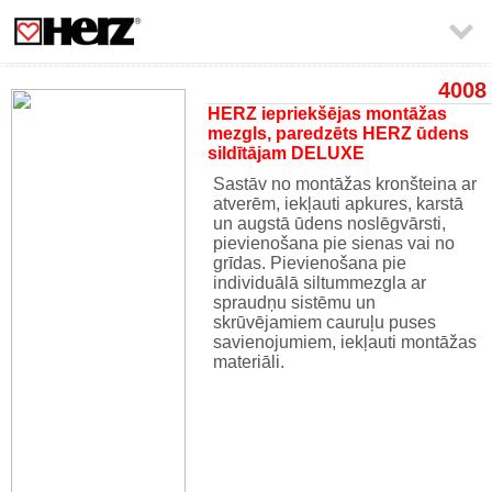

4008
HERZ iepriekšējas montāžas
mezgls, paredzēts HERZ ūdens
sildītājam DELUXE
Sastāv no montāžas kronšteina ar
atverēm, iekļauti apkures, karstā
un augstā ūdens noslēgvārsti,
pievienošana pie sienas vai no
grīdas. Pievienošana pie
individuālā siltummezgla ar
spraudņu sistēmu un
skrūvējamiem cauruļu puses
savienojumiem, iekļauti montāžas
materiāli.